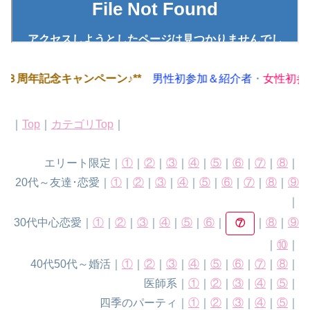
３３周年記念キャンペーン♪**
男性初参加＆紹介者
・
女性初参加
｜
Top
｜
カテゴリTop
｜
エリート限定｜
①
｜
②
｜
③
｜
④
｜
⑤
｜
⑥
｜
⑦
｜
⑧
｜
20代～友達･恋愛｜
①
｜
②
｜
③
｜
④
｜
⑤
｜
⑥
｜
⑦
｜
⑧
｜
⑨
｜
30代中心恋愛｜
①
｜
②
｜
③
｜
④
｜
⑤
｜
⑥
｜
｜
⑧
｜
⑨
⑦
｜
⑩
｜
40代50代～婚活｜
①
｜
②
｜
③
｜
④
｜
⑤
｜
⑥
｜
⑦
｜
⑧
｜
医師系｜
①
｜
②
｜
③
｜
④
｜
⑤
｜
四季のパーティ｜
①
｜
②
｜
③
｜
④
｜
⑤
｜