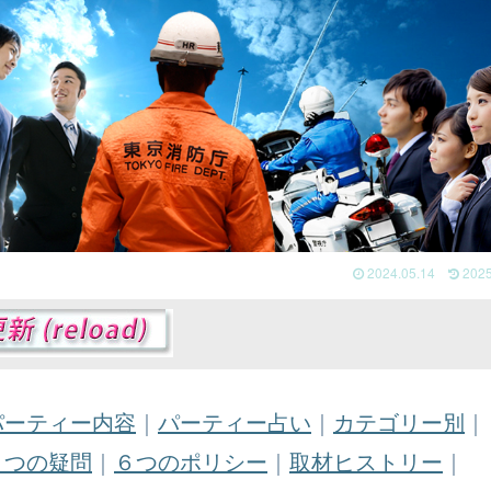
2024.05.14
2025
パーティー内容
｜
パーティー占い
｜
カテゴリー別
｜
５つの疑問
｜
６つのポリシー
｜
取材ヒストリー
｜