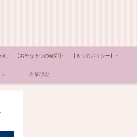
カテゴリー別〝Event日程〟
【素朴な５つの疑問】
【６つのポリシー】
リシー
企業理念
ト