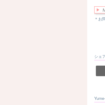
＊お
シェ
Yum