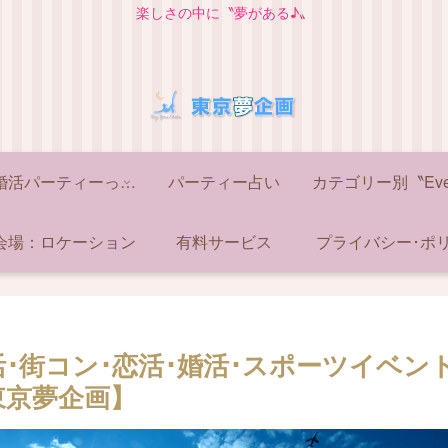
楽しさの中に〝夢がある♪〟
①：婚活パーティーってどうなの？
パーティー占い
会場：ロケーション
有料サービス
プライバシー･ポ
活･街コン･恋活･婚活･スポーツイベン
東京夢企画】