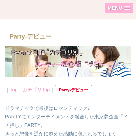
MENU
Party-デビュー
｜
Top
｜
カテゴリTop
｜
Party-デビュー
ドラマチックで最後はロマンティック♪
PARTYにエンターテイメントを融合した東京夢企画「イ
チ押し」PARTY。
きっと想像を遥かに越えた感動に包まれるでしょう。