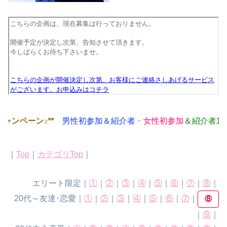
ャンペーン♪**
男性初参加＆紹介者
・
女性初参加
＆紹介者100
｜
Top
｜
カテゴリTop
｜
エリート限定｜
①
｜
②
｜
③
｜
④
｜
⑤
｜
⑥
｜
⑦
｜
⑧
｜
20代～友達･恋愛｜
①
｜
②
｜
③
｜
④
｜
⑤
｜
⑥
｜
⑦
｜
⑧
｜
⑨
｜