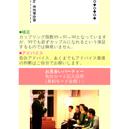
■補足
カップリング指数99→95→90となっています
が、99でも必ずカップルになれるという保証
するものでは御座いません。
■アドバイス
告白アドバイス、あくまでもアドバイス最後
の判断はご自分でお願いします。
お見合いパーティー
告白カード記入説明
（真剣モード全開！）