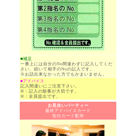
■補足
一番上には自分のNo間違わずに記入してくだ
さい、続いて相手のNoの記入です。
※お話出来なかった方でもかまいません。
■アドバイス
記入間違いにご注意下さい。
※：記入の順番が大切です。
※：全員提出です。
お見合いパーティー
最終アドバイスカード
告白カード配布