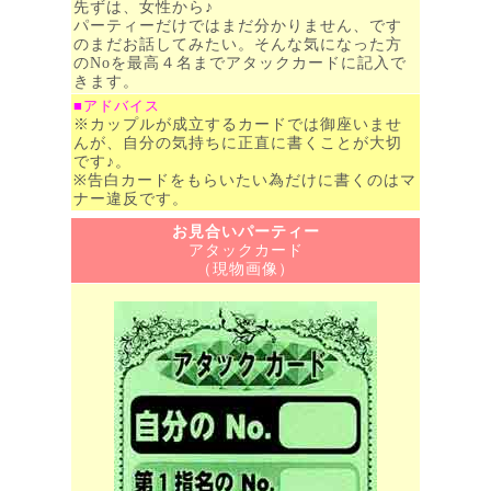
先ずは、女性から♪
パーティーだけではまだ分かりません、です
のまだお話してみたい。そんな気になった方
のNoを最高４名までアタックカードに記入で
きます。
■アドバイス
※カップルが成立するカードでは御座いませ
んが、自分の気持ちに正直に書くことが大切
です♪。
※告白カードをもらいたい為だけに書くのはマ
ナー違反です。
お見合いパーティー
アタックカード
（現物画像）