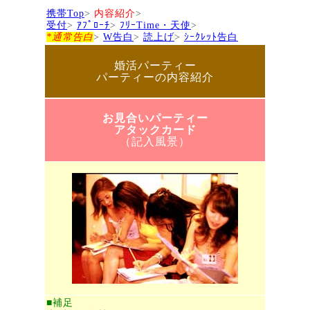
携帯Top
>
内容紹介
>
受付
>
ｱﾌﾟﾛｰﾁ
>
ﾌﾘｰTime・天使
>
*通常告白
>
W告白
>
読上げ
>
ｼｰｸﾚｯﾄ告白
婚活パーティー
パーティーの内容紹介
お見合いパーティー
アタックカード
（記入風景）
■補足