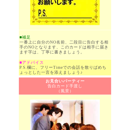
■補足
一番上に自分のNO名前、二段目に告白する相
手のNOとなります、このカードは相手に届き
ます字は、丁寧に書きましょう。
■アドバイス
P.S.欄に、フリーTimeでの会話を散りばめち
ょっとした一言を添えましょう♪
お見合いパーティー
告白カード手渡し
（風景）