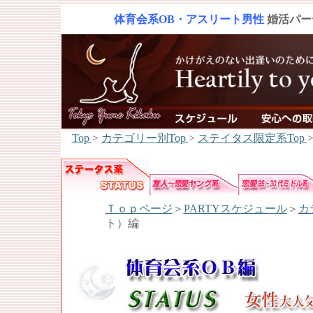
体育会系OB・アスリート男性
婚活パー
Top
>
カテゴリー別Top
>
ステイタス限定系Top
Ｔｏｐページ
＞
PARTYスケジュール
＞
カ
ト）編