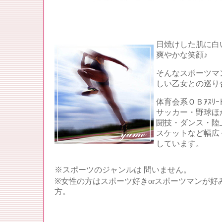
日焼けした肌に白
爽やかな笑顔♪
そんなスポーツマ
しい乙女との巡り
体育会系ＯＢｱｽﾘｰ
サッカー・野球ほ
闘技・ダンス・陸
スケットなど幅広
しています。
※スポーツのジャンルは 問いません。
※女性の方はスポーツ好きorスポーツマンが好
方。