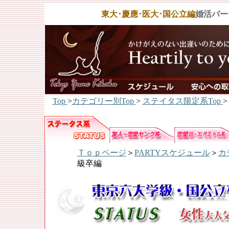
東大･慶應･医大･国公立編
婚活パー
Top
>
カテゴリー別Top
>
ステイタス限定系Top
>
Ｔｏｐページ
＞
PARTYスケジュール
＞
カ
級卒編