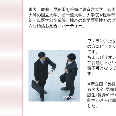
東大、慶應、早稲田を筆頭に東京六大学、京大
大等の国立大学、超一流大学、大学院や医学部
部・獣医学部卒業等、憧れの高学歴男性とのプ
ムな婚活お見合いパーティー。
ワンランク上
の方にピッタ
です。
ちょっぴりオ
てお越し下さい
装不可となっ
す。
※新企画『
長身1
有名大卒･男前
誕生♪長身ﾊﾟｰﾃ
能性がさらに
した。