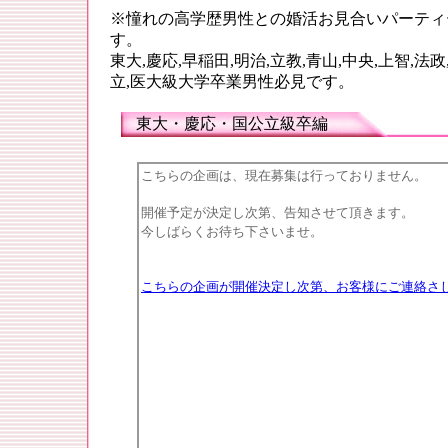
※憧れの高学歴男性との婚活お見合いパーティ
す。
東大,慶応,早稲田,明治,立教,青山,中央,上智,法政
立,医大級大学卒業男性必見です。
東大・慶応・国公立級卒編